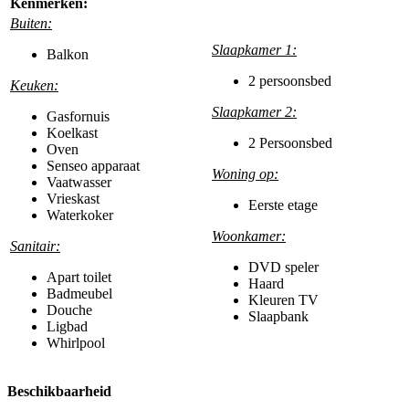
Kenmerken:
Buiten:
Slaapkamer 1:
Balkon
2 persoonsbed
Keuken:
Slaapkamer 2:
Gasfornuis
Koelkast
2 Persoonsbed
Oven
Senseo apparaat
Woning op:
Vaatwasser
Vrieskast
Eerste etage
Waterkoker
Woonkamer:
Sanitair:
DVD speler
Apart toilet
Haard
Badmeubel
Kleuren TV
Douche
Slaapbank
Ligbad
Whirlpool
Beschikbaarheid