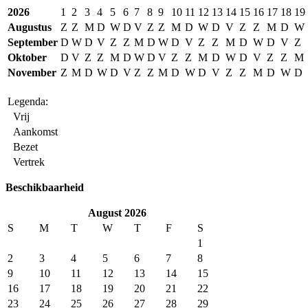
2026
1
2
3
4
5
6
7
8
9
10
11
12
13
14
15
16
17
18
19
Augustus
Z
Z
M
D
W
D
V
Z
Z
M
D
W
D
V
Z
Z
M
D
W
September
D
W
D
V
Z
Z
M
D
W
D
V
Z
Z
M
D
W
D
V
Z
Oktober
D
V
Z
Z
M
D
W
D
V
Z
Z
M
D
W
D
V
Z
Z
M
November
Z
M
D
W
D
V
Z
Z
M
D
W
D
V
Z
Z
M
D
W
D
Legenda:
Vrij
Aankomst
Bezet
Vertrek
Beschikbaarheid
August 2026
S
M
T
W
T
F
S
1
2
3
4
5
6
7
8
9
10
11
12
13
14
15
16
17
18
19
20
21
22
23
24
25
26
27
28
29